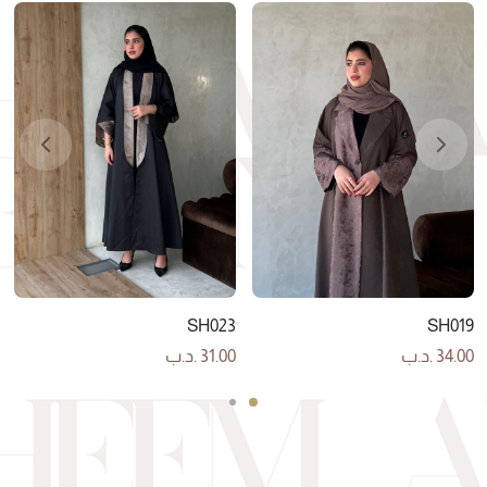
SH023
SH019
34.00
.د.ب
31.00
.د.ب