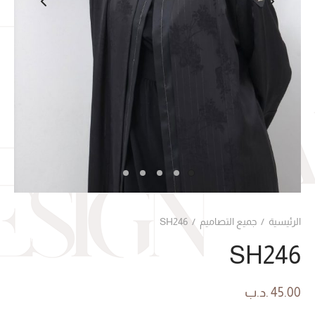
الرئيسية
/
جميع التصاميم
/
SH246
SH246
45.00
.د.ب