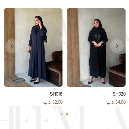
SH018
SH020
34.00
.د.ب
32.00
.د.ب