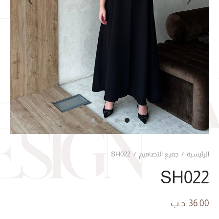
الرئيسية
/
جميع التصاميم
/
SH022
SH022
36.00
.د.ب