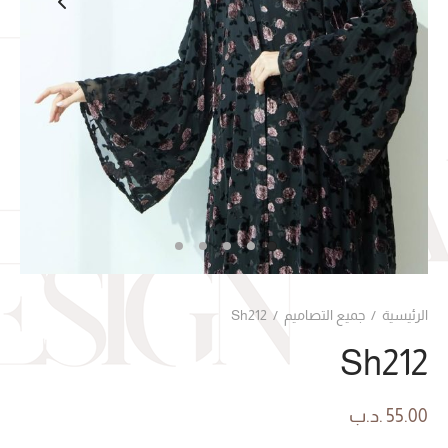
الرئيسية
/
جميع التصاميم
/
Sh212
Sh212
55.00
.د.ب