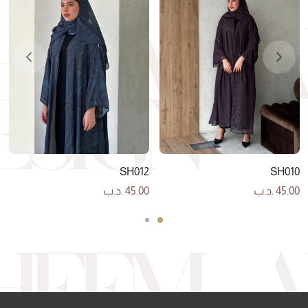
SH012
SH010
45.00
.د.ب
45.00
.د.ب