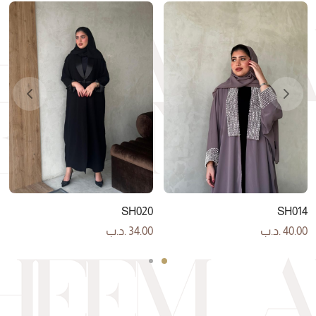
SH020
SH014
40.00
.د.ب
34.00
.د.ب