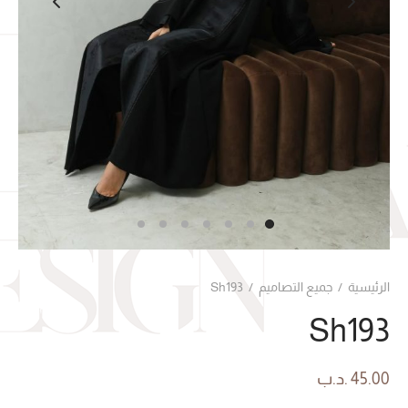
الرئيسية
/
جميع التصاميم
/
Sh193
Sh193
45.00
.د.ب