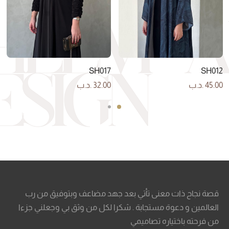
SH017
SH012
45.00
.د.ب
32.00
.د.ب
قصة نجاح ذات معنى تأتي بعد جهد مضاعف وبتوفيق من رب
العالمين و دعوة مستجابة . شكرا لكل من وثق بي وجعلني جزءا
من فرحته باختياره تصاميمي