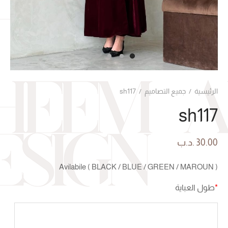
الرئيسية
/
جميع التصاميم
/
sh117
sh117
30.00
.د.ب
Avilabile ( BLACK / BLUE / GREEN / MAROUN )
*
طول العباية