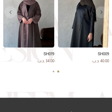
SH019
SH009
40.00
.د.ب
34.00
.د.ب