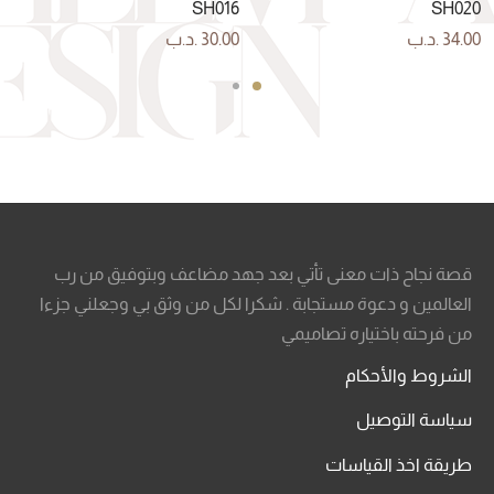
SH016
SH020
34.00
.د.ب
30.00
.د.ب
قصة نجاح ذات معنى تأتي بعد جهد مضاعف وبتوفيق من رب
العالمين و دعوة مستجابة . شكرا لكل من وثق بي وجعلني جزءا
من فرحته باختياره تصاميمي
الشروط والأحكام
سياسة التوصيل
طريقة اخذ القياسات