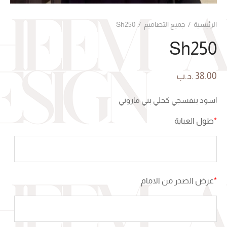
الرئيسية
/
جميع التصاميم
/
Sh250
Sh250
38.00
.د.ب
اسود بنفسجي كحلي بني ماروني
*
طول العباية
*
عرض الصدر من الامام