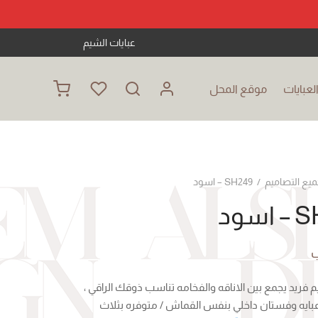
عبايات الشيم
عبايات
موقع المحل
ميع التصاميم
/
SH249 – اسود
سود
ب
م فريد يجمع بين الاناقه والفخامه تناسب ذوقك الراقي ،
بايه وفستان داخلي بنفس القماش / متوفره بثلاث