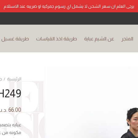
يرجى العلم ان سعر الشحن لا يشمل اي رسوم جمركيه او ضريبه عند الاستلام
المتجر
عن الشيم عباية
طريقة اخذ القياسات
طريقة غسيل ال
الرئيسية
/
ج
SH249 – ا
66.00
.د.
عبايه بتصمي
مكونه من ع