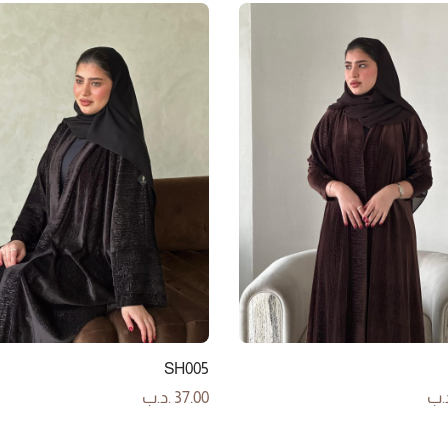
SH005
.ب
37.00
.د.ب
لى السلة
إضافة إلى السلة