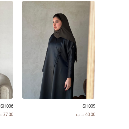
SH006
SH009
40.00
.د.ب
37.00
.د
إضافة إلى السلة
إضافة إ