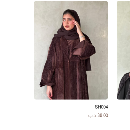
SH004
38.00
.د.ب
إضافة إلى السلة