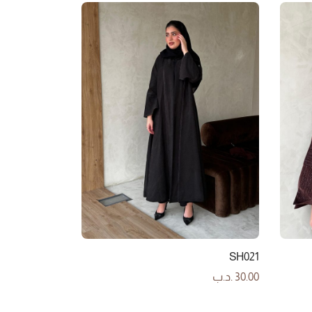
SH021
30.00
.د.ب
إضافة إلى السلة