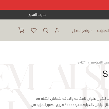
عبايات الشيم
عبايات
موقع المحل
ميع التصاميم
/
SH241
S
ب
لتكون عنوان للفخامه والاناقه بقماش التفته مع
نزا الياباني ، العبايهه عيددددد / مرري الصور للمزيد من