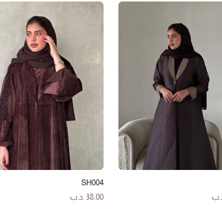
SH004
.ب
38.00
.د.ب
لى السلة
إضافة إلى السلة