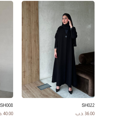
SH008
SH022
36.00
.د.ب
40.00
.د
إضافة إلى السلة
إضافة إ