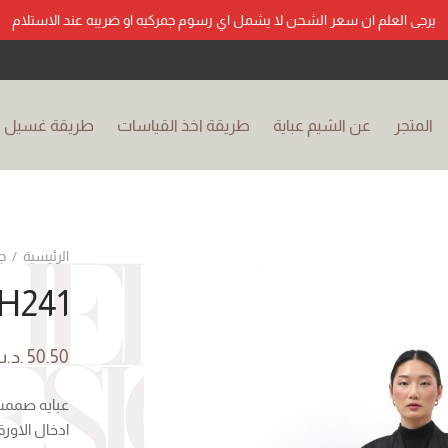
يرجى العلم ان سعر الشحن لا يشمل اي رسوم جمركيه او ضريبه عند الاستلام
المتجر
عن الشيم عباية
طريقة اخذ القياسات
طريقة غسيل ال
الرئيسية
/
ج
H241
50.50
.د.
عبايه صممت 
ادخال الاورق