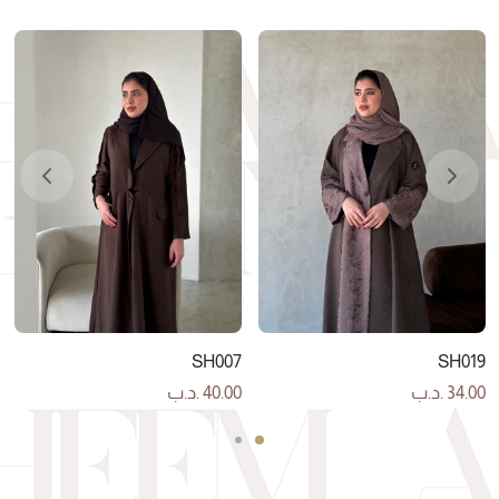
SH007
SH019
34.00
.د.ب
40.00
.د.ب