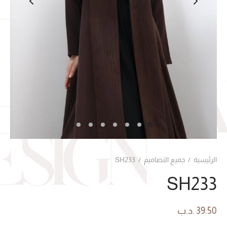
الرئيسية
/
جميع التصاميم
/
SH233
SH233
39.50
.د.ب