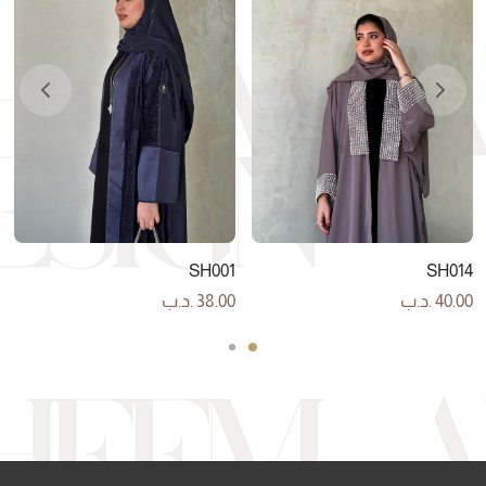
SH001
SH014
40.00
.د.ب
38.00
.د.ب