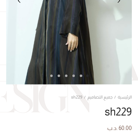
الرئيسية
/
جميع التصاميم
/
sh229
sh229
60.00
.د.ب