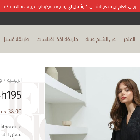
يرجى العلم ان سعر الشحن لا يشمل اي رسوم جمركيه او ضريبه عند الاستلام
المتجر
عن الشيم عباية
طريقة اخذ القياسات
طريقة غسيل ال
الرئيسية
/
ج
h195
38.00
.د.
عبايه بقماش
ممكن ازاله 