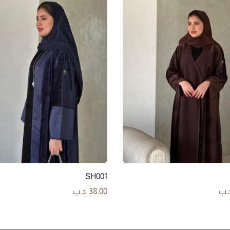
SH001
د.ب
38.00
.د.ب
لى السلة
إضافة إلى السلة