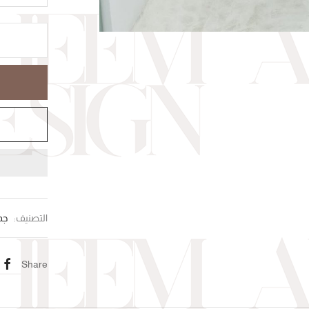
التصنيف:
جم
Share