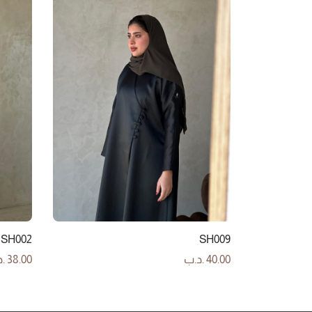
SH002
SH009
40.00
.د.ب
38.00
.
إضافة إلى السلة
إضافة إ