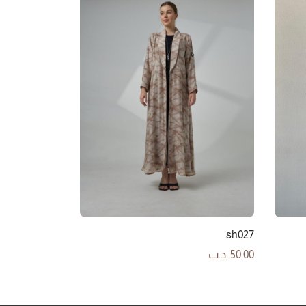
sh027
50.00
.د.ب
إضافة إلى السلة