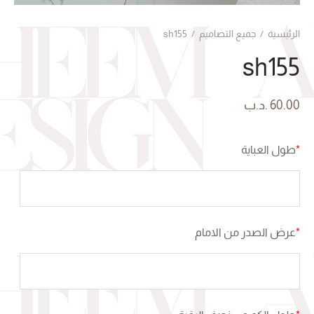
الرئيسية
/
جميع التصاميم
/
sh155
sh155
60.00
.د.ب
*
طول العباية
*
عرض الصدر من الامام