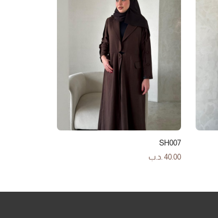
SH007
40.00
.د.ب
إضافة إلى السلة