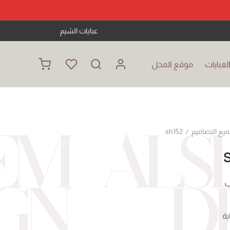
عبايات الشيم
عبايات
موقع المحل
ميع التصاميم
/
sh152
ب
ية