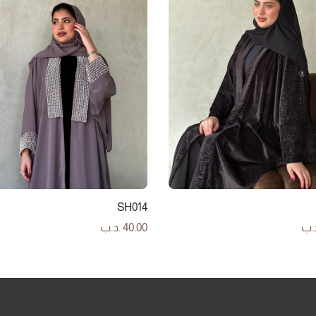
SH014
.ب
40.00
.د.ب
لى السلة
إضافة إلى السلة