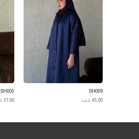
SH005
SH009
45.00
.د.ب
37.00
.د
إضافة إلى السلة
إضافة إ