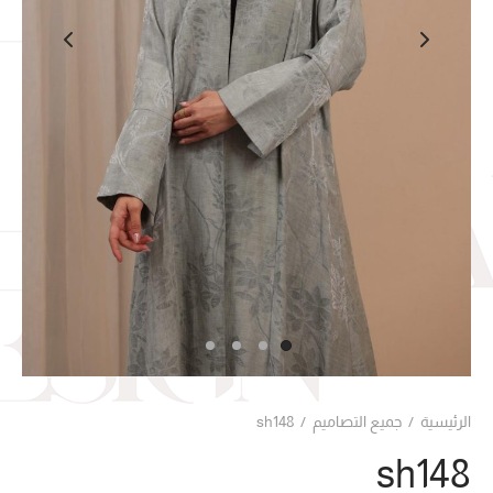
الرئيسية
/
جميع التصاميم
/
sh148
sh148