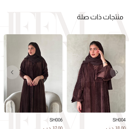
منتجات ذات صلة
SH006
SH004
38.00
.د.ب
37.00
.د.ب