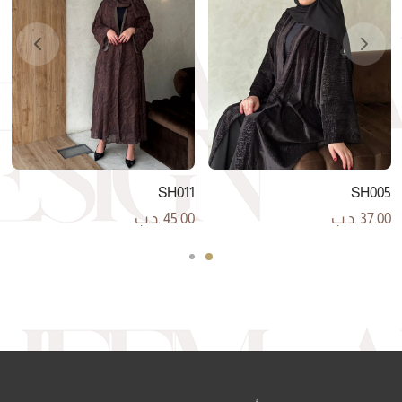
SH011
SH005
37.00
.د.ب
45.00
.د.ب