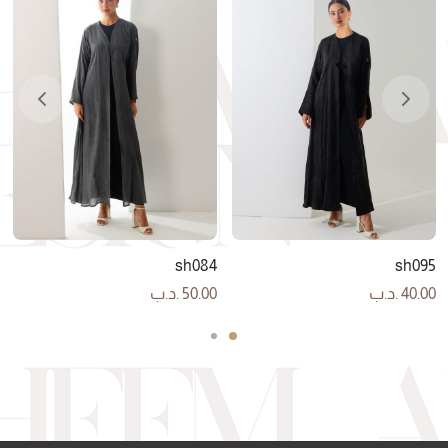
sh084
sh095
40.00
.د.ب
50.00
.د.ب