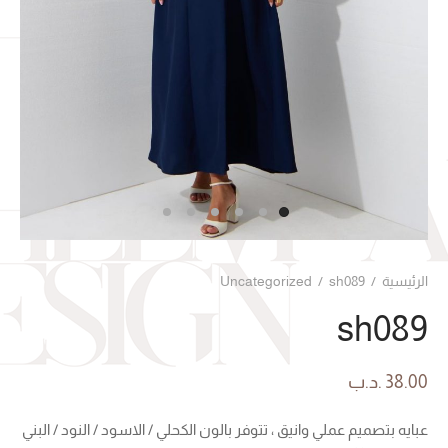
الرئيسية
/
sh089
/
Uncategorized
sh089
38.00
.د.ب
عبايه بتصميم عملي وانيق ، تتوفر بالون الكحلي / الاسود / النود / البني