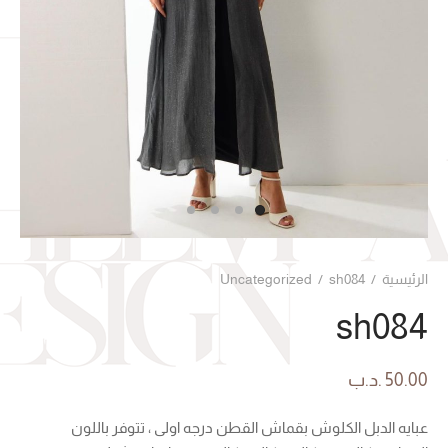
الرئيسية
/
sh084
/
Uncategorized
sh084
50.00
.د.ب
عبايه الدبل الكلوش بقماش القطن درجه اولى ، تتوفر باللون