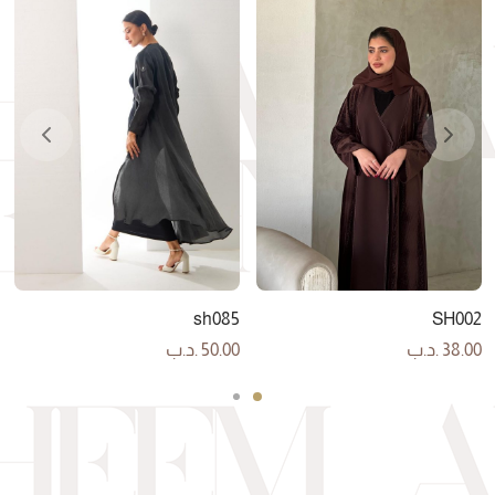
SH002
sh085
38.00
.د.ب
50.00
.د.ب