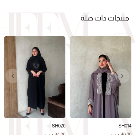
منتجات ذات صلة
SH020
SH014
40.00
.د.ب
34.00
.د.ب