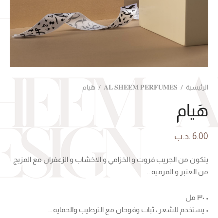
الرئيسية
/
𝐀𝐋 𝐒𝐇𝐄𝐄𝐌 𝐏𝐄𝐑𝐅𝐔𝐌𝐄𝐒
/
هَيام
هَيام
6.00
.د.ب
يتكون من الجريب فروت و الخزامي و الاخشاب و الزعفران مع المزيج
من العنبر و المرميه ..
• ٣٠ مل
• يستخدم للشعر ، ثبات وفوحان مع الترطيب والحمايه …