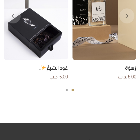
زهوُة
عُود الشيمَّ
..
6.00
.د.ب
5.00
.د.ب