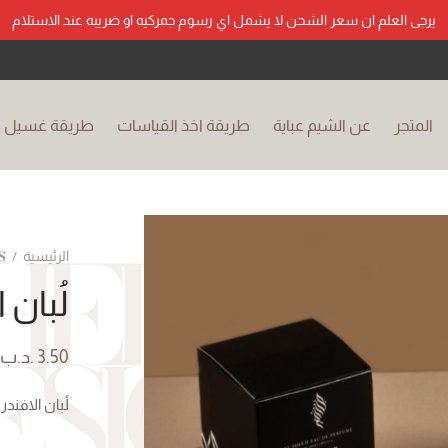
يرجى العلم ان سعر الشحن لا يشمل اي رسوم جمركيه او ضريبه عند الاستلام
المتجر
عن الشيم عباية
طريقة اخذ القياسات
طريقة غسيل ال
الرئيسية
/
𝐒
لُبان 
3.50
.د.ب
لُبان الافندر : ‎لافندر وورد تركي و بات