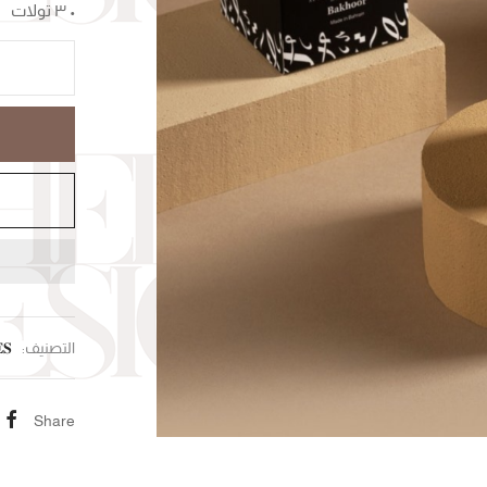
• ٣ تولات
𝐒
التصنيف:
Share