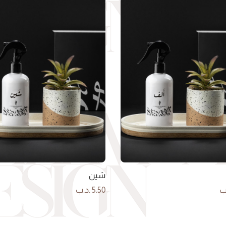
شين
ب
5.50
.د.ب
لى السلة
إضافة إلى السلة