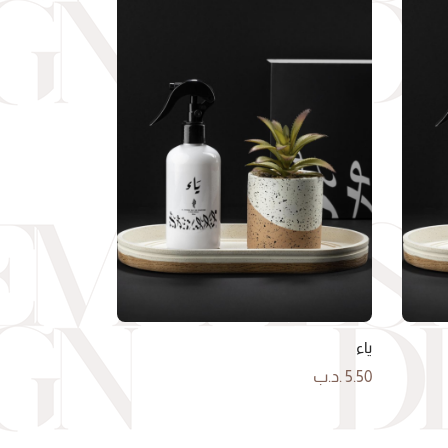
ياء
5.50
.د.ب
إضافة إلى السلة