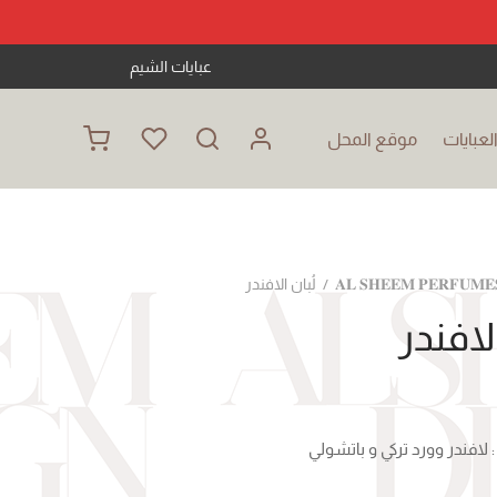
عبايات الشيم
عبايات
موقع المحل
𝐀𝐋 𝐒𝐇𝐄𝐄𝐌 𝐏𝐄𝐑𝐅𝐔𝐌𝐄
/
لُبان الافندر
الافندر
شولي