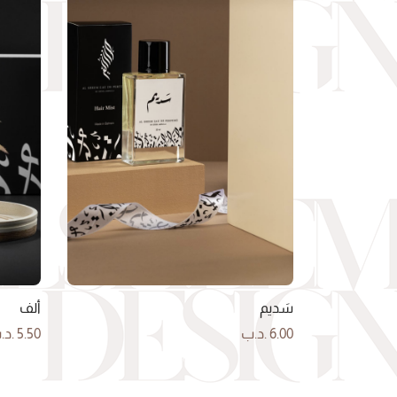
سَديم
ألف
6.00
.د.ب
5.50
.د.
إضافة إلى السلة
إضافة إ