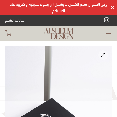
يرجى العلم ان سعر الشحن لا يشمل اي رسوم جمركيه او ضريبه عند
الاستلام
عبايات الشيم