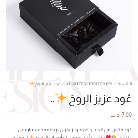
الرئيسية
/
𝐀𝐋 𝐒𝐇𝐄𝐄𝐌 𝐏𝐄𝐑𝐅𝐔𝐌𝐄𝐒
/
عُود عزيز الروحَ
..
عُود عزيز الروحَ
..
7.00
.د.ب
عُود مكون من العنبر والعود والزعفران ، ريحته فخمه عباره عن
عرررس
فواح جداً راح يميلون له أصحاب الذووق
اعتقد من