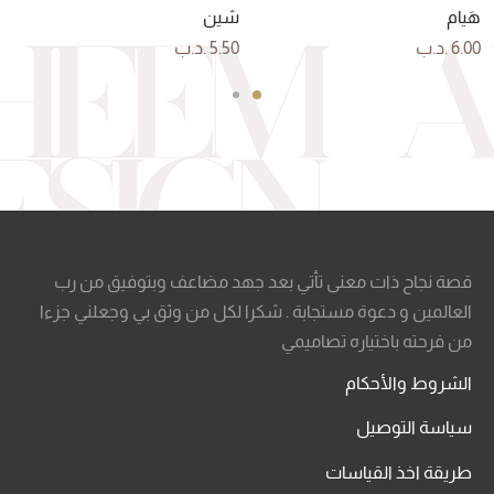
هَيام
شين
6.00
.د.ب
5.50
.د.ب
قصة نجاح ذات معنى تأتي بعد جهد مضاعف وبتوفيق من رب
العالمين و دعوة مستجابة . شكرا لكل من وثق بي وجعلني جزءا
من فرحته باختياره تصاميمي
الشروط والأحكام
سياسة التوصيل
طريقة اخذ القياسات