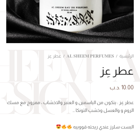
الرئيسية
/
𝐀𝐋 𝐒𝐇𝐄𝐄𝐌 𝐏𝐄𝐑𝐅𝐔𝐌𝐄𝐒
/
عطر عِز
عطر عِز
10.00
.د.ب
عطر عِز : ‎يتكون من الياسمين و العنبر والاخشاب ، ممزوج مع مسك
الروم و والعسل وخشب التونكا …
البست سلرز عندي ريحته قووييه