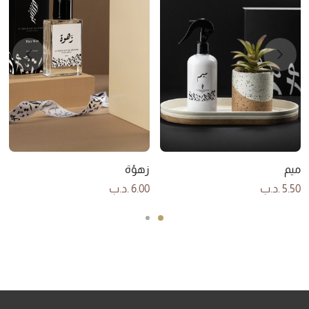
ميم
زهوُة
5.50
.د.ب
6.00
.د.ب