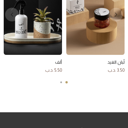
لُبان الغيد
ألف
3.50
.د.ب
5.50
.د.ب