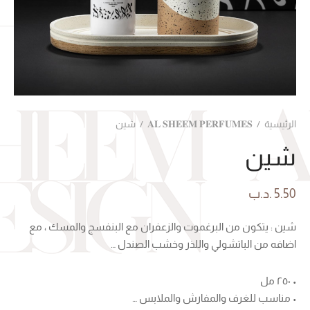
الرئيسية
/
𝐀𝐋 𝐒𝐇𝐄𝐄𝐌 𝐏𝐄𝐑𝐅𝐔𝐌𝐄𝐒
/
شين
شين
5.50
.د.ب
شين : يتكون من البرغموت والزعفران مع البنفسج والمسك ، مع
اضافه من الباتشولي واللذر وخشب الصندل …
• ٢٥٠ مل
• مناسب للغرف والمفارش والملابس …