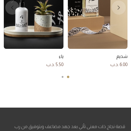
سَديم
ياء
6.00
.د.ب
5.50
.د.ب
قصة نجاح ذات معنى تأتي بعد جهد مضاعف وبتوفيق من رب