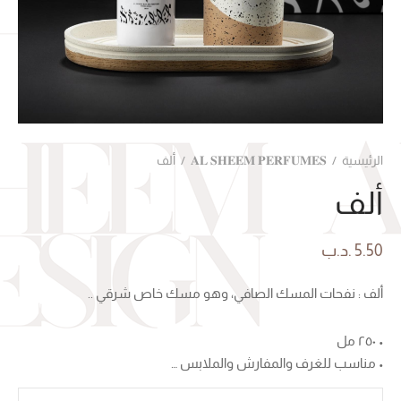
الرئيسية
/
𝐀𝐋 𝐒𝐇𝐄𝐄𝐌 𝐏𝐄𝐑𝐅𝐔𝐌𝐄𝐒
/
ألف
ألف
5.50
.د.ب
ألف : نفحات المسك الصافي، وهو مسك خاص شرقي ..
• ٢٥٠ مل
• مناسب للغرف والمفارش والملابس …