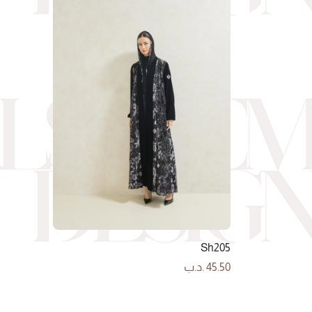
Sh205
45.50
.د.ب
إضافة إلى السلة