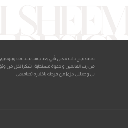
قصة نجاح ذات معنى تأتي بعد جهد مضاعف وبتوفيق
من رب العالمين و دعوة مستجابة . شكرا لكل من وثق
بي وجعلني جزءا من فرحته باختياره تصاميمي